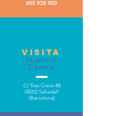
605 935 950
visita
Nuestro
Centro
C/ Tres Creus 88
08202 Sabadell
(Barcelona)