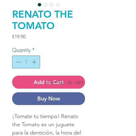
RENATO THE
TOMATO
Price
€19.90
Quantity
*
Add to Cart
SHIPPING
24 / 48H
Buy Now
¡Tomate tu tiempo! Renato
the Tomato es un juguete
para la dentición, la hora del